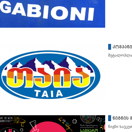
კომპანი
მეტალოპლას
წიგნის 
წიგნი საუკე