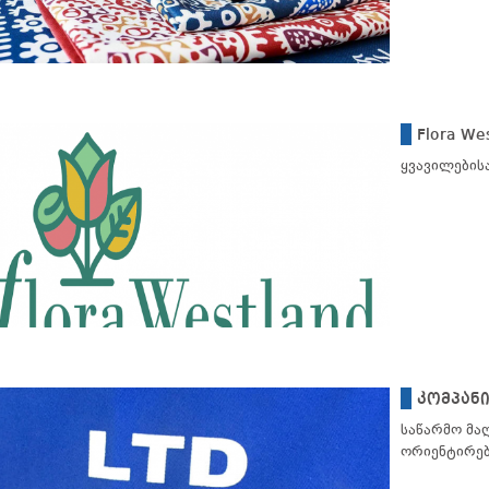
Flora W
ყვავილებისა
კომპანი
საწარმო მა
ორიენტირე