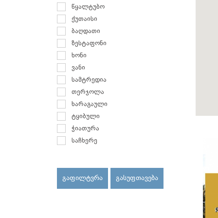
წყალტუბო
ქუთაისი
ბაღდათი
ზესტაფონი
ხონი
ვანი
სამტრედია
თერჯოლა
ხარაგაული
ტყიბული
ჭიათურა
საჩხერე
გაფილტვრა
გასუფთავება