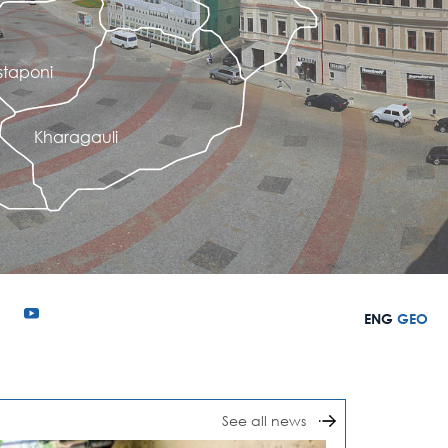
staponi
Kharagauli
ENG
GEO
See all news