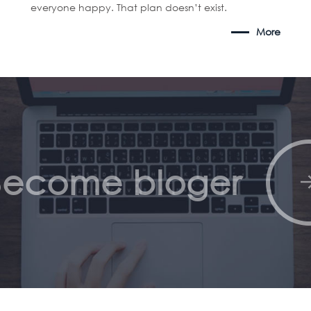
everyone happy. That plan doesn’t exist.
More
Become bloger