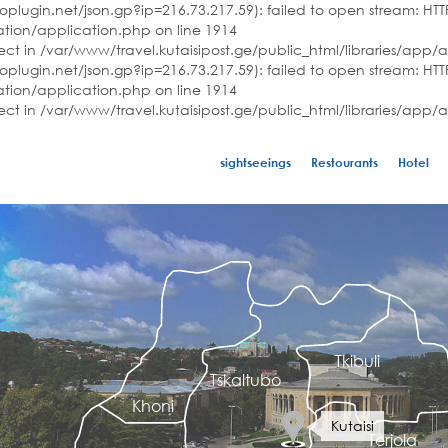
plugin.net/json.gp?ip=216.73.217.59): failed to open stream: HTTP
ation/application.php on line 1914
ject in /var/www/travel.kutaisipost.ge/public_html/libraries/app/
plugin.net/json.gp?ip=216.73.217.59): failed to open stream: HTTP
ation/application.php on line 1914
ject in /var/www/travel.kutaisipost.ge/public_html/libraries/app/
sightseeings
Restourants
Hotel
Tkibuli
Tskaltubo
Khoni
Kutaisi
Terjola