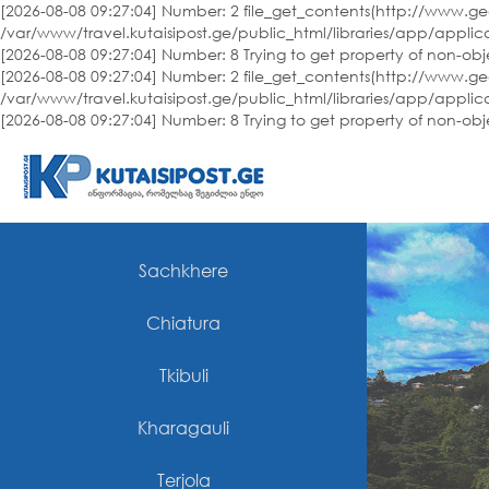
[2026-08-08 09:27:04] Number: 2 file_get_contents(http://www.geo
/var/www/travel.kutaisipost.ge/public_html/libraries/app/applic
[2026-08-08 09:27:04] Number: 8 Trying to get property of non-ob
[2026-08-08 09:27:04] Number: 2 file_get_contents(http://www.geo
/var/www/travel.kutaisipost.ge/public_html/libraries/app/applic
[2026-08-08 09:27:04] Number: 8 Trying to get property of non-ob
Sachkhere
Chiatura
Tkibuli
Kharagauli
Terjola