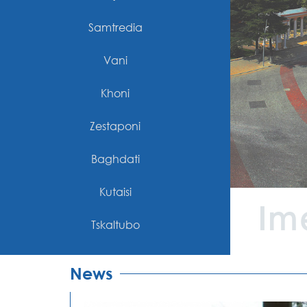
Samtredia
Vani
Khoni
Zestaponi
Baghdati
Kutaisi
Ime
Tskaltubo
News