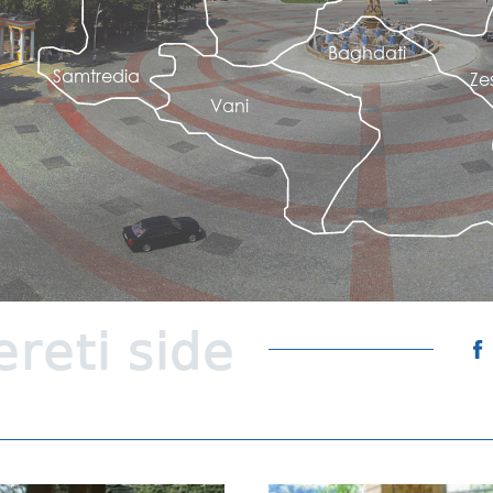
Baghdati
Samtredia
Ze
Vani
reti side