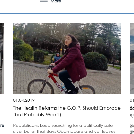
More
01.04.2019
0
The Health Reforms the G.O.P. Should Embrace
ზ
(but Probably Won’t)
დ
re
Republicans keep searching for a politically safe
დ
silver bullet that slays Obamacare and yet leaves
უ