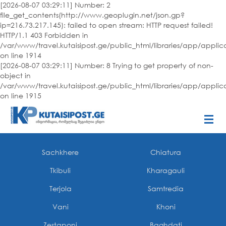
[2026-08-07 03:29:11] Number: 2
file_get_contents(http://www.geoplugin.net/json.gp?
ip=216.73.217.145): failed to open stream: HTTP request failed!
HTTP/1.1 403 Forbidden in
/var/www/travel.kutaisipost.ge/public_html/libraries/app/appli
on line 1914
[2026-08-07 03:29:11] Number: 8 Trying to get property of non-
object in
/var/www/travel.kutaisipost.ge/public_html/libraries/app/appli
on line 1915
Sachkhere
Chiatura
Tkibuli
Kharagauli
Terjola
Samtredia
Vani
Khoni
Zestaponi
Baghdati