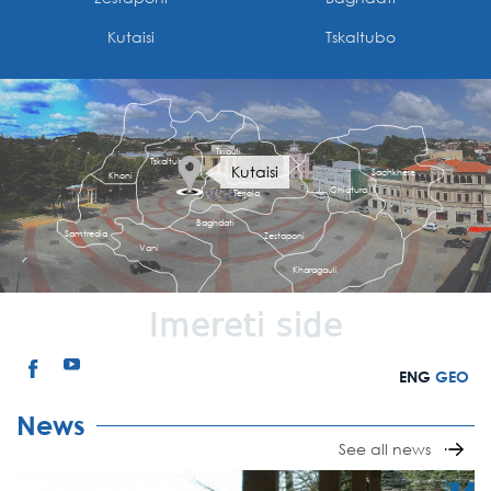
Kutaisi
Tskaltubo
Tkibuli
Tskaltubo
Kutaisi
Sachkhere
Khoni
Chiatura
Terjola
Baghdati
Samtredia
Zestaponi
Vani
Kharagauli
Imereti side
ENG
GEO
News
See all news