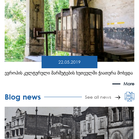
22.05.2019
ევროპის კულტურული მარშუტების ხუთეულში ჭიათურა მოხვდა
More
Blog news
See all news