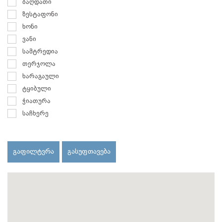
ბაღდათი
ზესტაფონი
ხონი
ვანი
სამტრედია
თერჯოლა
ხარაგაული
ტყიბული
ჭიათურა
საჩხერე
გაფილტვრა
გასუფთავება